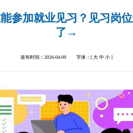
谁能参加就业见习？见习岗位
了→
发布时间：2026-04-09
字体：[
大
中
小
]