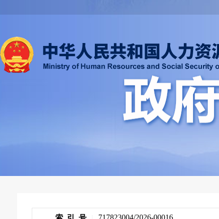
717823004/2026-00016
索 引 号
|