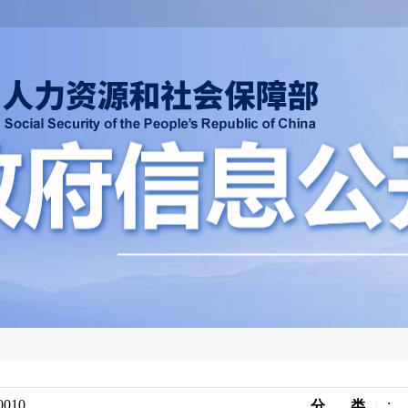
0010
;
分 类
|