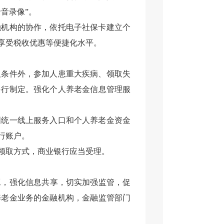
音录像”
。
融机构的协作，依托电子社保卡建立个
享受税收优惠等便捷
化水平。
取条件外，参加人患重大疾病、领取失
另行制定。强化
个人养老金信息管理服
国统一线上服务入口和个人养老金资金
行账户。
领取方式
，商业银行应当受理
。
工，
强化
信息共享，
切实
加强监管
，促
养老金业务的
金融机构
，金融监管部门