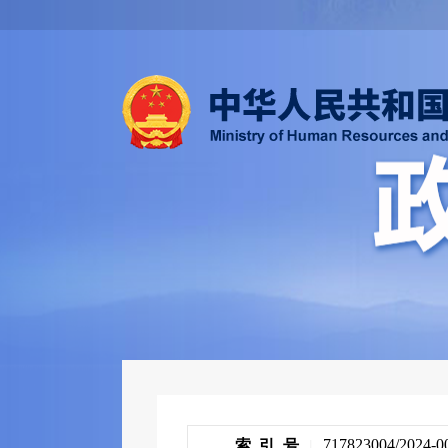
717823004/2024-0
索 引 号
|