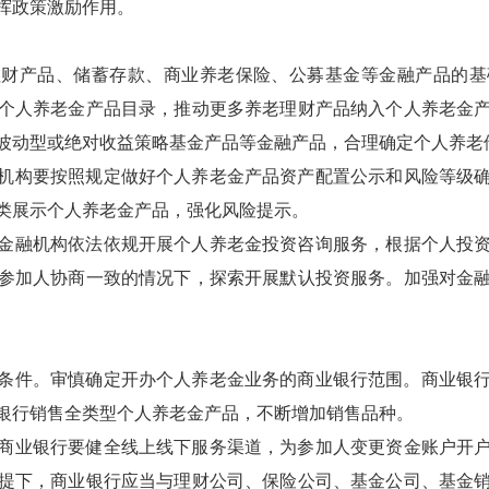
挥政策激励作用。
理财产品、储蓄存款、商业养老保险、公募基金等金融产品的基
个人养老金产品目录，推动更多养老理财产品纳入个人养老金
波动型或绝对收益策略基金产品等金融产品
，合理确定个人养老
机构要按照规定做好个人养老金产品
资产配置公示和
风险等级
类展示个人养老金
产品
，
强化风险提示。
金融机构
依法
依规开展
个人养老金投资咨询服务
，根据个
人投
参加人协商一致的情况下，探索开展默认投资服务。加强对金
条件。审慎确定开办个人养老金业务的商业银行范围。商业银
银行销售全类型个人养老金产品，不断增加销售品种
。
商业银行
要健全
线上线下服务渠道
，为参加人变更资金账户开
提下，商业银行应当与理财公司、保险公司、基金公司、基金