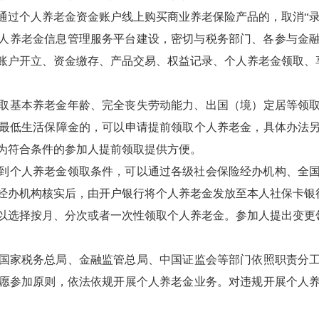
通过个人养老金资金账户线上购买商业养老保险产品的，取消“录
人养老金信息管理服务平台建设，密切与税务部门、各参与金
账户开立、资金缴存、产品交易、权益记录、个人养老金领取、
取基本养老金年龄、完全丧失劳动能力、出国
（
境）定居等领
最低生活保障金的，可以申请提前领取个人养老金，具体办法
为符合条件的参加人
提前
领取提供方便。
到个人养老金领取条件，可以通过各级社会保险经办机构、全
经办机构核实后，由开户银行将个人养老金发放至本人社保卡银
以
选择
按月、分次或者一次性领取个人养老金。参加人
提出
变更
国家
税务
总局
、金融监管
总局、中国证监会等部门
依照职责分
愿参加原则，依法依规开展个人养老金业务。对违规开展个人