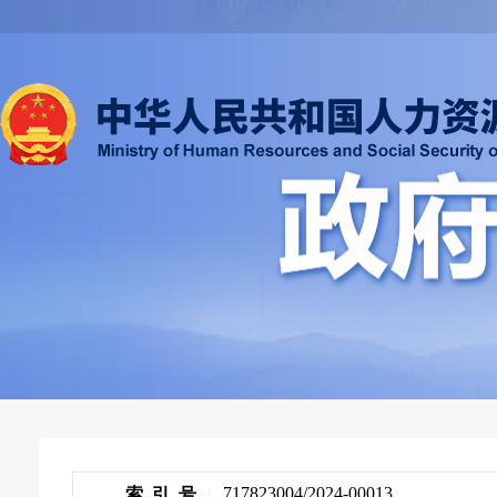
717823004/2024-00013
索 引 号
|