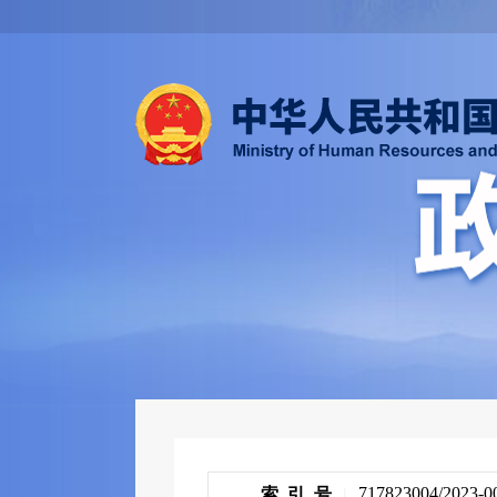
717823004/2023-0
索 引 号
|