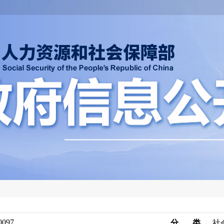
0097
分 类
|
社