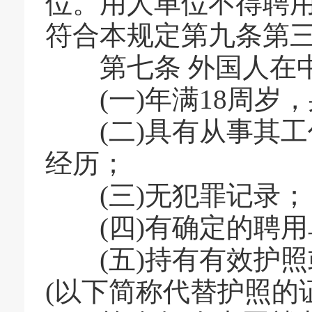
位。用人单位不得聘
符合本规定第九条第
第七条 外国人在中
(
一
)
年满
18
周岁，
(
二
)
具有从事其工
经历；
(
三
)
无犯罪记录；
(
四
)
有确定的聘用
(
五
)
持有有效护照
(
以下简称代替护照的