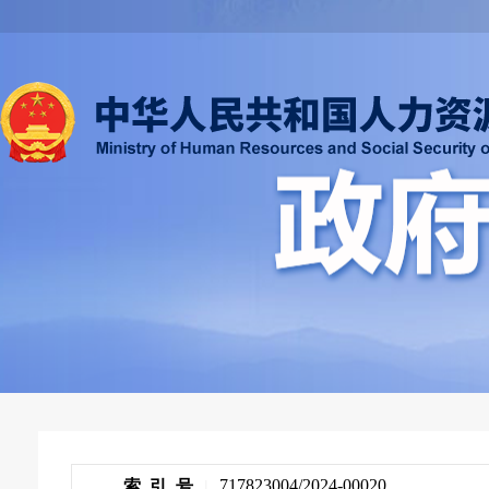
717823004/2024-00020
索 引 号
|