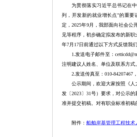
为贯彻落实习近平总书记在中
列，开发新的就业增长点”
的
重要
定，2025年9月，我部面向社
见等程序，
初步确定
拟发布的新职
年
7
月
17
日前
通过以下方式反馈我
1.
发送电子邮件至：
cetticdd@m
注明建议人姓名、单位及联系方式
2.发送传真至：010-84207
公示期间，欢迎大家按照《人
发〔2023〕31号）要求，对公
准并提交初稿。对有职业标准初稿
附件：
船舶岸基管理工程技术