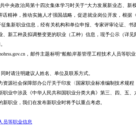
共中央政治局第十四次集体学习时关于“大力发展新业态、新
讲话精神，推动实施人才强国战略，促进就业岗位开发，根据
会公开征集新职业信息，经有关机构和单位申报、专家评审论证、
业
、新工种
及
拟
调整变更
的职业
（工种）
信息
，现予
公示（详见
们。
ohrss.gov.cn
，
邮件主题标明“船舶岸基管理工程技术人员等职业
。
467，同时请注明建议人
姓名、单位及联系方式
。
力资源社会保障部办公厅关于印发〈国家职业标准编制技术规程（
示的新职业中涉及《中华人民共和国职业分类大典》第三、四、五
的新职业，我们在发布新职业时将予以重点考虑。
人员
等职业信息