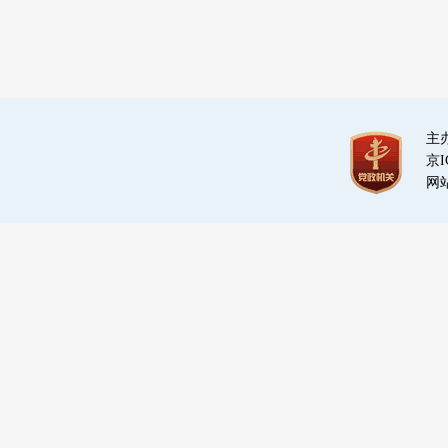
主
京I
网站