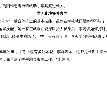
，为困难患者申请救助，帮其渡过难关。
学无止境提升素养
：打针、抽血等护士的基本技能，虽然在学校就已经练得不错了
这些技能，她一有空就跟在资深医护人员身后，学习该如何打针
把月就已经基本熟练了。”护士长程睿宁说，李蓉学习特别认真，
厚厚的茧，手背上也有多处皴裂。李蓉表示，这都是长期手持医
抹，而且涂了护手霜会影响工作。”李蓉说。
舍，书桌上摆着厚厚两摞护理学书籍，随手翻开一本，里面划着
的临床实践经验和护理理论。
不断学习提升、增加知识储备，这样才能从容应对新情况、新问题
为群众提供更加优质、高效的服务。
（张文）