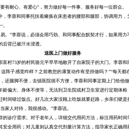
“要有耐心、有爱心”，努力做好每一件事、服务好每一位群众。
房中，李蓉和同事托扶着瘫痪在床患者的腰部和腿部，协调用力，
一。
容易。”李蓉说，必须会用巧劲、和同事配合默契才行，如果用力
的后背已被汗水浸透。
送医上门做好服务
崇富村73岁的村民骆元平早早地敞开了自家院子的大门。李蓉和
，这阵子感觉咋样？之前教您的康复动作有坚持做吗？”“每天都
肿，还腿脚不便，去镇医院很不方便，李蓉和同事定期上门给他
年龄偏大、身体不便等，无法到卫生院或村卫生室进行定期体检
赶时间错过饭点。好几次大家没顾上吃饭就要赶路，乡亲们硬是
们当家人对待，我很感动。”李蓉说。
群的诊疗需求。对于老年人，详细交代用药方法，标注用药时间
其安全用药；对儿童则认真交代剂量计算方法，指导家长正确用