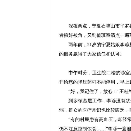
深夜两点，宁夏石嘴山市平罗
者掖好被角，又到值班室清点一遍
两年前，21岁的宁夏姑娘李
的服务赢得了大家信任和认可。
中午时分，卫生院二楼的诊室
开给您的降压药可不能停用，早上
“好，我记住了，放心！”王桂
到乡镇基层工作，李蓉没有犹
弱，群众的医疗常识也比较匮乏，
“有的村民患有高血压，却经
仍不注意控制饮食……”李蓉一遍