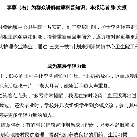
李蓉（右）为群众讲解健康科普知识。本报记者 张 文摄
县崇岗镇中心卫生院一片安静。到了查房时间，护士李蓉轻声走
药柜里的各类注射液，接着重新坐回电脑旁，逐页核对起近期更
蓉从护理专业毕业，通过“三支一扶”计划来到崇岗镇中心卫生院
成为基层年轻力量
里，83岁的王桂兰让李蓉帮忙测血压。“王奶奶放心，这血压稳
起床后就吃一片。”老人耳背，她凑近耳边大声重复。
兰笑着点点头，“多亏你常提醒，我现在按时吃药，血压没再出过
豫过。还没毕业时，学校好几次组织学生到乡镇义诊，参与其
需要更多年轻力量的加入。
常随意停药；有的村民把感冒冲剂当成万能药，只要不舒服就喝
遍耐心地给村民讲道理，提醒他们养成良好的用药、生活习惯。