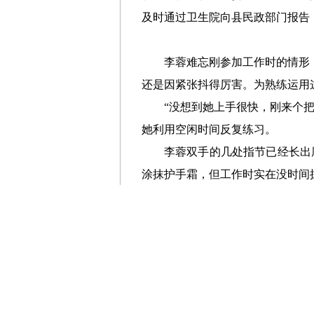
及时通过卫生院向县民政部门报告
李蓉难忘刚参加工作时的情形
还是因紧张抖得厉害。为熟练运用
“没想到她上手很快，刚来个
她利用空闲时间反复练习。
李蓉双手的几处指节已经长出
涂抹护手霜，但工作时实在没时间
李蓉住在卫生院后院的职工宿
写满了她参加各种医护培训时记录
“学医无止境。作为护士也要
科学习，希望通过提升专业素养，