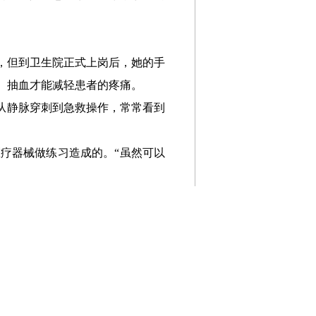
，但到卫生院正式上岗后，她的手
、抽血才能减轻患者的疼痛。
从静脉穿刺到急救操作，常常看到
疗器械做练习造成的。“虽然可以
横线、写着注释。厚厚几本笔记，
。”李蓉参加了护理专业的自考本