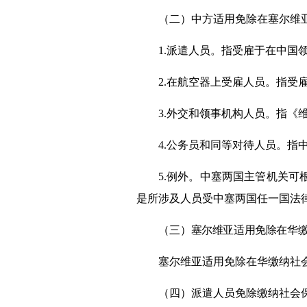
（二）中方适用免除在
塞尔维
1.派遣人员。指受雇于
在
中国
2.
在航空器
上受雇人员。
指受
3.外交
和
领事机构人员。指《
4.
公务员
和同等对待人员。
指
5.例外。中
塞
两国主管机关可
是
所涉及
人员受中
塞
两国任一国法
（三）
塞尔维亚
适用免除在华
塞尔维亚
适用免除在华缴纳社
（四）派遣人员免除缴纳社会