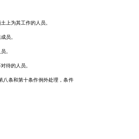
领土上为
其
工作的人员。
组成员。
人员。
等对待的人员。
第
八
条
和
第十条作例外处理，条件