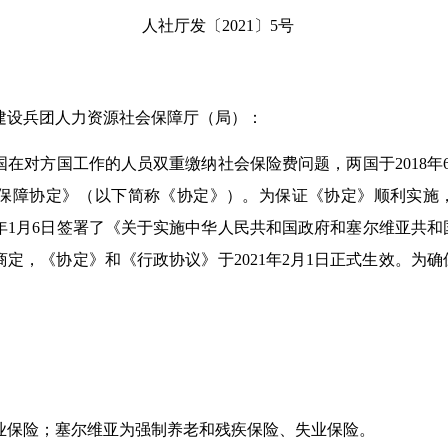
人社厅发〔2021〕5号
建设兵团人力资源社会保障厅（局）：
国在对方国工作的人员双重缴纳社会保险费问题，两国于2018年
保障协定》（以下简称《协定》）。
为
保证
《
协定
》
顺利实施
年
1
月
6
日
签署了《关于实施中华人民共和国
政府
和
塞尔维亚共和
定，《协定》和《行政协议》于2021年2月1日正式生效。为
业保险；
塞尔维亚
为
强制养老和残疾
保险、失业保险。