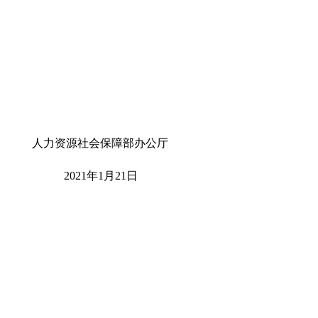
人力资源社会保障部
办公厅
20
21
年
1
月
21
日