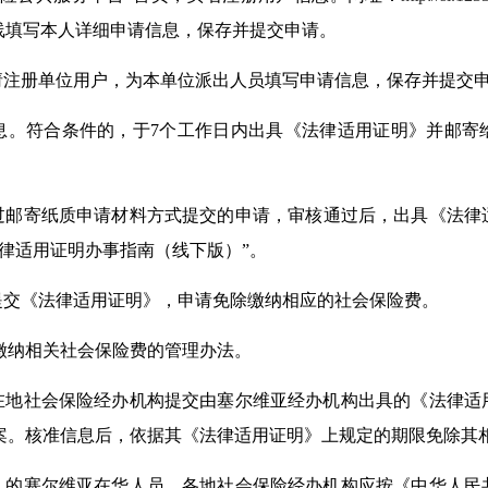
线填写本人详细申请信息，保存
并提交申请。
请
注册
单位用户
，为本单位派出
人员
填写申请信息，保存
并提交
息。
符合
条件的，
于7个
工作日内
出具《法律适用
证明
》
并邮寄
过
邮寄纸质申请材料方式提交的申请
，
审核通过后，出具
《法律
律适用证明
办事指南
（线下
版
）
”
。
提交《
法律适用
证明》，申请免除缴纳相应的社会保险费。
缴纳相关社会保险费的管理办法。
在地社会保险经办机构提交由
塞尔维亚
经办机构出具的《
法律适
案。核准信息后，依据其《
法律适用
证明》上规定的期限免除其
》的
塞尔维亚
在华人员，各地社会保险经办机构应按《中华人民