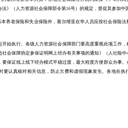
办法》（人力资源社会保障部令第16号）的规定，督促其参加中
基本养老保险
和
失业保险外，
塞尔维亚
在华人员应按社会保险法
。
起开始执行。各级人力资源社会保障部门要高度重视此项工作，
边社会
保障协定
参保证明网上
经办
有关
事项的通知
》（人社
险中
，要
保证
线上
线下
经办
模式
平稳
过渡，最大程度
方便
群众办事。
时要认真核对相关信息，防止欠费和虚假现象发生。各地在执