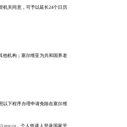
管机关同意，可予以延长24
个
日历
其他机构；
塞尔维亚
为
共和国养老
照以下程序办理申请免除在
塞尔维
333.gov.cn
。个人申请人登录国家平