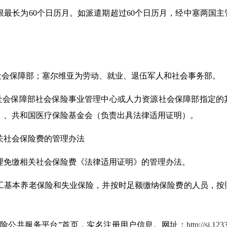
最长为60
个
日历月。如派遣期超过60
个
日历月，经中
塞
两国主
社会保障部；
塞尔维亚为劳动、
就业、退伍军人和社会事务部。
源社会保障部社会保险事业管理中心或人力资源社会保障部指定的
）、共和国
医疗保险基金会
（负责出具
法律适用证明
）
。
关社会保险费的管理办法
理免缴相关社会保险费《法律适用
证明
》的管理办法。
工基本养老保险
和
失业保险，并按时足额缴纳保险费的人员，按
险公共服务平台
”首页，
实名
注册
用户信息。网址
：
http://si.12