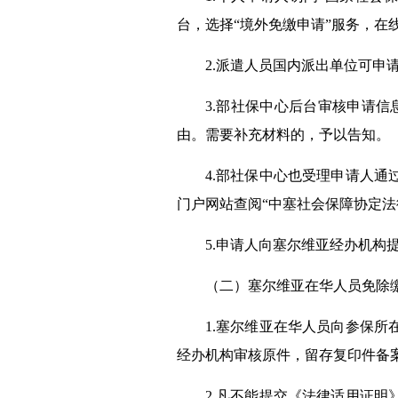
台
，
选择
“
境外免缴
申请”服务
，在
2.
派遣人员
国内
派出
单位
可
申
3.
部
社保
中心
后台审核申请信
由。
需要
补充材料的，予以告知。
4.
部
社保中心
也受理
申请人
通
门户网站查阅“中
塞
社会保障协定
法
5.申请人向
塞尔维亚
经办机构
（二）
塞尔维亚
在华人员免除
1.
塞尔维亚
在华人员向参保所
经办机构审核原件，留存复印件备
2.凡不能提交《
法律适用
证明