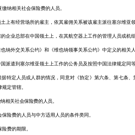
亚
缴纳相关社会保险费的人员。
领土上有经营场所的雇主，依其雇佣关系被
该
雇主
派往
塞尔维亚
雇的企业
总部
在中国领土
上
，在其
航空器
上
工作
的管理
人员或
机
维也纳外交关系公约》和《维也纳领事关系公约》中定义的相关
中国派遣到
塞尔维亚
领土上工作的公务员及按照
中国
法律规定同
根据
特定人员或人群
的情况
，同意对《协定》第
六条
、第七条、
律规定管辖。
缴纳相关社会保险费的人员。
会保险费的人员与中方适用人员的条件类同。
保险费的期限。