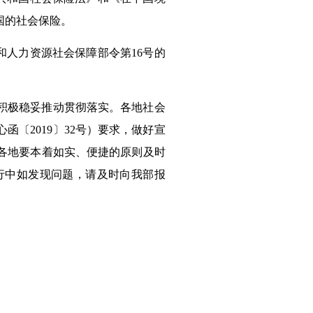
国的社会保险。
和
人力资源社会保障
部令第16号的
积极
稳妥
推动
贯彻落实。各地社会
心函
〔2019〕
32
号）要求
，
做好
宣
各地
要本着如实、便捷的原则及时
行中如发现问题，请及时向我部报