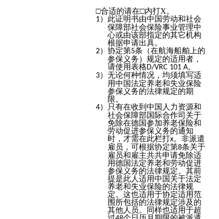
□
合适的请在
□内打
X
。
）此证明书由中国劳动和社会
1
保障部社会保险事业管理中
心或由该部指定的其它机构
根据申请出具。
）协定第
条（在航海船舶上的
2
5
参保义务）规定的适用者，
请使用表格
。
D/VRC 101 A
）无论何种情况，均须填写适
3
用中国法定养老和失业保险
参保义务的法律规定的期
限。
）只有在收到中国人力资源和
4
社会保障部国际合作司关于
免除在德国参加养老保险和
劳动促进参保义务的通知
时，才需在此栏打
。非派遣
x
雇员，可根据协定第
条关于
8
雇员和雇主共共申请免除适
用德国法定养老和劳动促进
参保义务的法律规定。其前
提是此人适用中国关于法定
养老和失业保险的法律规
定。这也适用于协定适用范
围所包括的法律规定涉及的
其他人员。同样也适用于超
过
个日历月期限的被派遣
48