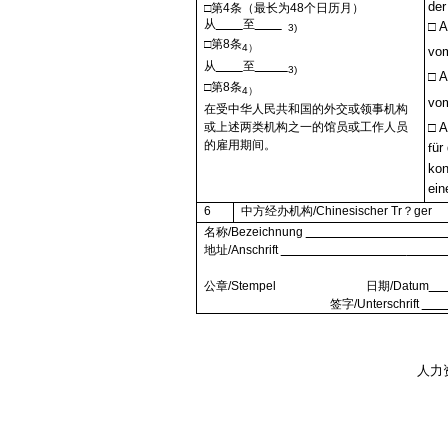
der
□
第
4
条（最长为
48
个日历月）
从
至
□
A
3)
□
第
8
条
4
）
vo
从
至
3)
□
A
□
第
8
条
4
）
vo
在受中华人民共和国的外交或领事机构
或上述两类机构之一的馆员或工作人员
□
A
的雇用期间。
ür
f
kon
ein
6
中方经办机构
/Chinesischer Tr？ger
名称
/Bezeichnung
地址
/Anschrift
公章
/Stempel
日期
/Datum
签字
/Unterschrift
人力