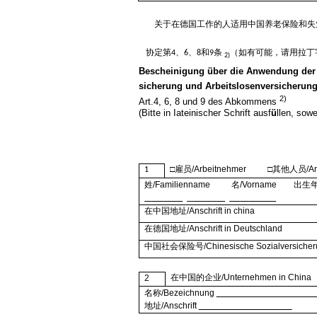
关于在德国工作的人适用中国
养老保险和失
协定第
、
、
和
条
（如有可能，请用拉丁
4
6
8
9
2)
Bescheinigung über die Anwendung der 
sicherung und Arbeitslosenversicherung
2)
Art.4, 6, 8 und 9 des Abkommens
(Bitte in Iateinischer Schrift ausf
ü
llen, sow
□
雇
员
/Arbeitnehmer
□其他人员
/A
1
姓
/Familienname
名
/Vorname
出生
在中国地址
/Anschrift in china
在德国地址
/Anschrift in Deutschland
中国社会保险号
/Chinesische Sozialversich
在中国的企业
/Unternehmen in China
2
名称
/Bezeichnung
地址
/Anschrift