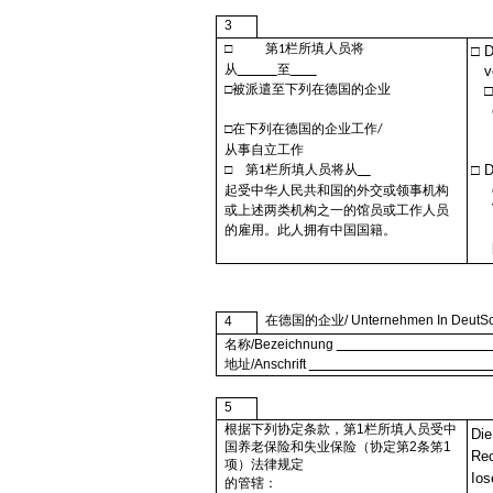
3
□
第
栏所填人员将
1
□
Di
从
至
□被派遣至下列在德国的企业
□在下列在德国的企业工作
/
从事自立工作
□
第
栏所填人员将
从
□
D
1
起受中华人民共和国的外交或领事机构
或上述两类机构之一的馆员或工作人员
的雇用。此人拥有中国国籍。
在德国的企业
/ Unternehmen In DeutS
4
名称
/Bezeichnung
地址
/Anschrift
5
根据下列协定条款，第
1
栏所填人员受中
Die
国养老保险和失业保险（协定第
2
条笫
1
Rec
项）法律规定
Ios
的管辖：