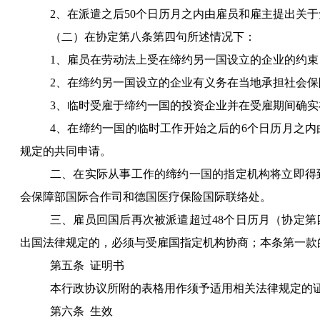
2
、在派遣之后
50
个日历月之内由雇员和雇主提出关于
（二）在协定第八条第四句所述情况下：
1
、雇员在劳动法上受在缔约另一国设立的企业的约束
2
、在缔约另一国设立的企业有义务在当地承担社会保
3
、临时受雇于缔约一国的投资企业并在受雇期间确实
4
、在缔约一国的临时工作开始之后的
6
个日历月之内
规定的共同申请。
二、在实际从事工作的缔约一国的指定机构将立即得
会保障部国际合作司和德国医疗保险国际联络处。
三、雇员回国后再次被派遣超过
48
个日历月（协定第
出国法律规定的，必须与受雇国指定机构协商；本条第一款
第五条
证明书
本行政协议所附的表格用作须予适用相关法律规定的
第六条
生效