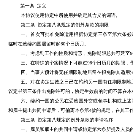
第一条
定义
本协议使用协定中所使用并确定其含义的词语。
第二条
协定第八条规定的例外条款的期限
一、首次可批准免除适用根据协定第三条至第六条必
临时在该缔约国居留时起
60
个日历月。
二、考虑到工作的性质和情形，免除期限总共可延至
9
三、在特殊的个案情况下可超过
96
个日历月的期限，
四、当事人预计将无任期限制地居留在拟免除其适用
五、对在协定生效之日已在缔约另一国有任期限制地
议定书第三条作出免除许可的，协定生效前的时间不算在本
六、缔约一国的公民在受该国外交或领事机构或上述
和雇主提出共同申请后，可偏离本条第
4
款的规定，在其工
第三条
协定第八规定的例外条款的申请程序
一、雇员和雇主的共同申请或协定第六条所提及人员