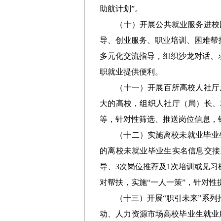
助航
计划
”。
（
十
）开展公共就业服务进校
导、创业服务、职业培训、困难帮
多元化交流指导，组织沙龙对话、
职就业提供便利。
（
十一
）开展百所高校人社厅
大的高校，组织人社厅
（
局
）
长、
等，针对性筛选、推送岗位信息，
（
十
二
）实施
离校未就业毕业
的
离校未就业毕业生实名信息交接
导、3次岗位推荐及1次培训或见习
对帮扶，
实施
“
一人一策
”
，
针对性
（
十
三
）开展“职引未来”系列
动、人力资源市场高校毕业生就业