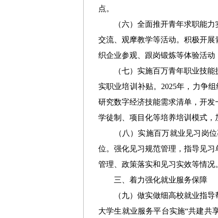
点。
（
六
）全面推开青年求职能力
交流、观摩教学等活动。积极开展
织企业参观、
跟岗
锻炼等体验活动
（
七
）实施百万青年职业技能
实职业培训补贴
。2025年，力
研究数字经济技能需求清单，
开发
学徒制、项目化等培养培训模式，
（
八
）实施百万就业见习岗位
位。
强化
见习规范管理，指导见习
管理、政策落实和见习实效等情况
三
、
着力
强化就业服务保障
（九）做实做细高校就业指导
大学生就业服务平台实施“共建共