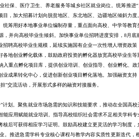
业社保、医疗卫生、养老服务等城乡社区就业岗位
。
统筹推进
项目，加大招募计划向脱贫地区、东北地区、边疆地区倾斜力度
。
统筹用好本地事业单位编制存量，重点面向高校、中学等教育
源，并向高校毕业生倾斜。加快事业单位招聘进度安排，8月底前
业招聘高校毕业生规模，
延续实施国有企业一次性增人增资政策
好各地创业孵化载体，鼓励政府投资的孵化器放宽高校毕业生等
纳入重点孵化项目库，提供创业培训、创业指导、创业孵化、政策
创业成果转化中心，促进创新创业项目孵化落地。
加强融资支持
银担”交流活动，开展形式多样的融资对接服务
。
”计划。
聚焦就业市场急需的知识和技能要求，推动在全国高校开设1
智能应用赋能就业培训。指导高校组织社会需求不足相关学科专业
考核后可获得相应学习证明
。鼓励高校建立更灵活的学习制度，
业。推进急需学科专业核心课程与教学内容实质性更新迭代，