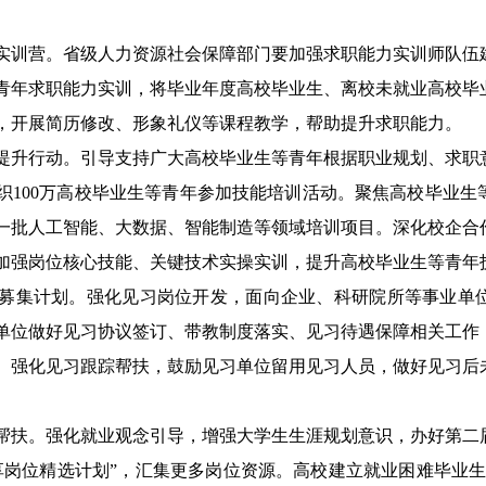
实训营。
省级人力资源社会保障部门要加强求职能力实训师队伍
青年求职能力实训，
将毕业年度高校毕业生、
离校
未就业高校毕
，开展简历修改、形象礼仪等课程教学
，帮助提升求职能力
。
提升行动。
引导支持广大高校毕业生等青年根据职业规划、求职
争组织100万高校毕业生等青年参加技能培训活动。聚焦高校毕业
一批
人工智能
、大数据、
智能制造
等领域培训项目。深化校企合
加强岗位核心技能、关键技术实操实训，提升高校毕业生等青年
募集计划。
强化见习
岗位
开发
，面向企业、科研院所等事业单
单位做好见习协议签订、带教制度落实、见习待遇保障相关工作
。
强化见习跟踪帮扶，鼓励见习单位留用见习人员，做好见习后
帮扶。
强化就业观念引导，增强大学生生涯规划意识，办好第二
享岗位精选计划”，汇集更多岗位资源。高校建立就业困难毕业生