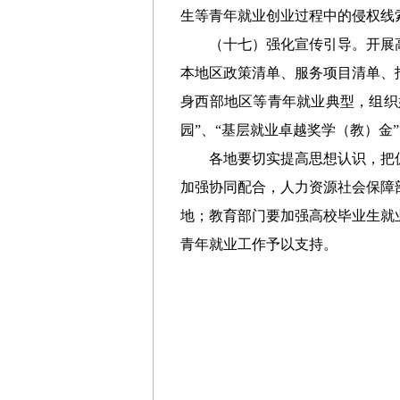
生
等青年
就业创业
过程
中的侵权
线
（十
七
）强化宣传引导。
开展
本地区政策清单、服务项目清单、
身西部地区等
青年就业典型，组织
园”
、
“基层就业卓越奖学（教）金
各地要切实提高思想认识，把
加强协同配合，
人力资源社会保障
地
；
教育部门要加强高校毕业生就
青年就业工作予以支持。