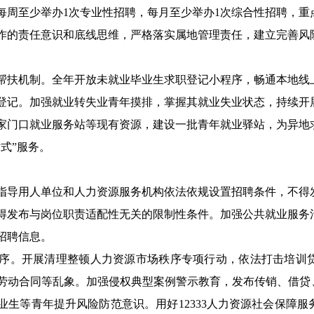
每周至少举办1次专业性招聘，每月至少举办1次综合性招聘，
重
作的责任意识和底线思维，严格落实属地管理责任，建立完善风
帮扶机制。
全年开放未就业毕业生求职登记小程序，畅通本地线
登记。加强就业转失业青年摸排，
掌握其就业失业状态，
持续开
家门口就业服务站等现有资源，建设一批青年就业驿站，为异地
式”服务。
指导用人单位和人力资源服务机构依法依规设置招聘条件，不得
得发布与岗位职责适配性无关的限制性条件
。
加
强
公共就业服务
招聘信息
。
序。
开展清理整顿人力资源市场秩序专项行动，依法打击
培训
劳动合同等
乱象
。
加强侵权典型案例警示教育，
发布传销、借贷
业生等青年提升
风险防范意识。
用好
12333人力资源社会保障