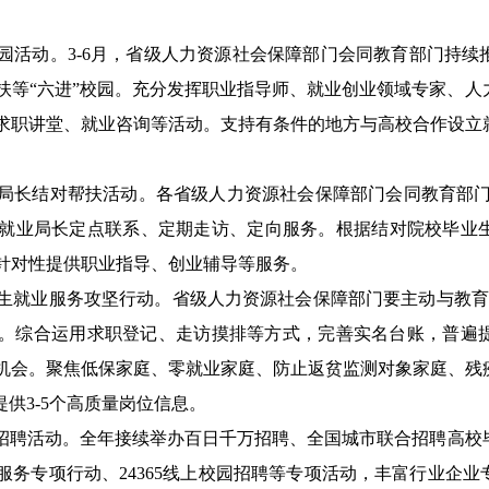
园活动。
3-6月，
省级人力资源社会保障部门会同教育部门
持续
扶
等“六进”
校园
。
充分发挥
职业指导师、就业创业领域专家、人
求职讲堂、就业咨询等活动。支持有条件的地方与高校合作设立
局长结对帮扶活动。
各省
级人力资源社会
保障
部门
会同教育部
就业局长定点联系、定期走访、定向服务。根据结对院校毕业
针对性提供职业指导、创业辅导等服务。
生
就业服务攻坚行动。
省级人力资源社会
保障
部门要主动与教
。综合运用求职登记、走访摸排等方式，完善
实名台账，普遍
机会。
聚焦低保家庭、零就业家庭、防止返贫监测对象家庭、残
提供
3-5个
高质量岗位信息
。
招聘活动。
全年接续举办百日千万招聘、全国城市联合招聘高校
服务专项行动、
24365线上校园招聘
等专项活动，丰富行业企业