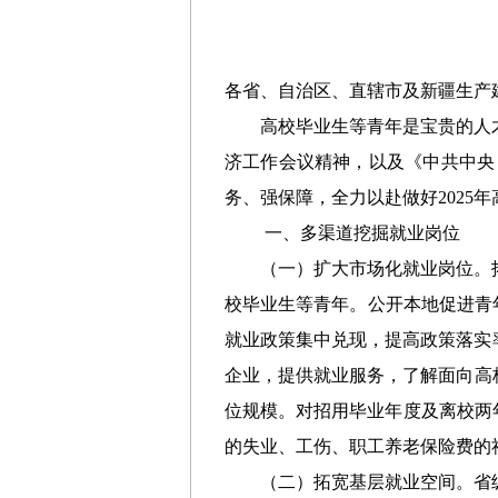
各省、自治区、直辖市及新疆生产
高校毕业生
等青年是宝贵的人
济工作会议
精神，以及《中共中央
务、强保障，全力以赴做好
202
一、多渠道挖掘就业岗位
（一）
扩大市场化就业岗位
。
校毕业生等青年。公开本地促进青
就业政策
集中兑现，提高政策落实
企业
，
提供就业
服务，
了解面向高
位规模。
对招用毕业年度及离校两
的失业、工伤、职工养老保险费的
（二）
拓宽基层就业空间。
省