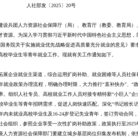
人社部发〔
2025
〕
20
号
建设兵团人力资源社会保障厅（局）、
教育厅（教委、教育局）
才资源。
为深入学习贯彻习近平新时代中国特色社会主义思想，
 国务院关于实施就业优先战略促进高质量充分就业的意见》
要
5年高校毕业生等青年就业
工作。
现
就有关工作
通知如下
。
拓展企业就业主渠道，综合运用扩岗补助
、
就业
困难
等
人员
社保
年就业政策办理流程，明确办理时限，大力推行“直补快办”、“
率。组织人社专员
、
高校就业工作人员
对接
专精特新“小巨人”
校毕业生等青年招聘需求，促进人岗快速匹配。
深化“书记校长
年内未就业高校毕业生及16-24岁登记失业青年，签订劳动合同
社会组织，
参照企业享受一次性扩岗补助政策，
政策执行至2025
级人力资源社会保障部门要
建立城乡
基层
岗位
归集
发布机制，依