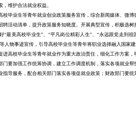
索
，维护合法就业权益
。
高校毕业生等青年就业创业政策服务宣传，综合新闻媒体、微博
招聘活动清单，提升政策服务知晓度。开展典型宣传，积极
选树
好“最美高校毕业生”
、
“平凡岗位精彩人生”
、
“永远跟党走到祖
”等人物事迹
宣传，引导高校毕业生等青年将职业选择融入国家建
促进
高校毕业生等青年
就业
作为
重大政治责任
，
细化工作方案，
部门
要
加强
工作统筹协调，
建立工作调度机制，
落实各项就业帮
业指导服务，配合相关部门落实各项促就业政策
；
财政部门要
统