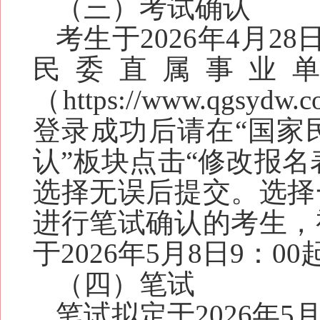
（三）
考试确认
考生于202
6
年4月
2
8
民委直属事业单
（
https://www.qgsydw.c
登录成功后请在“国家民
认”板块点击“修改报名
选择无误后提交。选择
进行笔试确认的考生，
于202
6
年
5
月
8
日9：0
（四）
笔试
笔试拟定于2026年