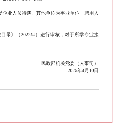
受企业人员待遇。
其他单位为事业单位，聘用人
业目录》
（
2022年
）
进行审核，对于所学专业接
民政部
机关党委（
人事司
）
20
2
6
年
4
月
10
日