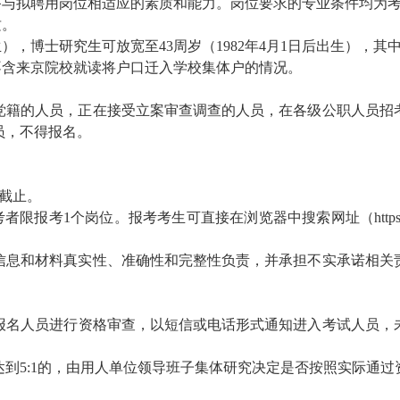
备与拟聘用岗位相适应的素质和能力。岗位要求的专业条件均为
质。
生）
，博士研究生
可放宽至43周
岁
（19
82
年
4
月1日后出生）
，
其
不含来京院校就读将户口迁入学校集体户的情况。
党籍的人员，正在接受立案审查调查的人员，
在各级公
职人员招
员，
不得报名。
00截止
。
考者限报
考
1个岗位。报考考生可
直接在浏览器中搜索网址
（http
信息和材料真实性、准确性和完整性负责，并承担不实承诺相关
报名
人员进行
资格审
查
，以
短信或电话
形式通知进入
考试
人员
，
达到
5:1的，由用人单位领导班子集体研究决定是否按照实际通过