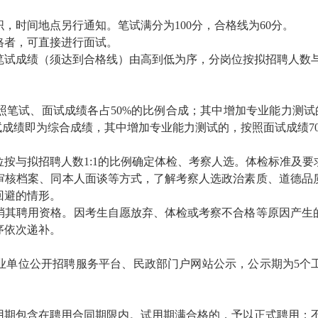
织，时间地点另行通知。
笔试满分为100分，合格线为60分。
格者，可直接进行面试。
笔试成绩
（须达到合格线）
由高到低为序，分岗位按拟招聘人数与
照笔试、面试成绩各占50%的比例合成；
其中增加专业能力测试
试成绩即为综合成绩
，其中增加专业能力测试的，按照面试成绩
位按与拟招聘人数
1:1的比例
确定体检
、
考察人选。体检标准及要
审核档案、同本人面谈等方式，了解考察人选政治素质、道德品
回避的情形。
消其
聘用
资格。因考生自愿放弃、体检或考察不合格等原因产生
序依次递补。
业单位公开招聘服务平台
、
民政部门户
网站公示，公示期为
5
个
用期包含在聘用合同期限内。试用期满合格的，予以正式聘用；