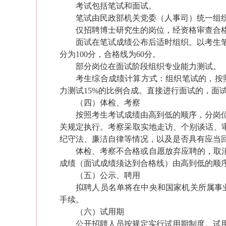
考试包括笔试和面试。
笔试由民政部机关党委（人事司）统一组
仅招聘博士研究生的岗位，经资格审
查
合
面试在笔试成绩
公布后适时组织。以考生
分为100分，合格线为60分。
部分岗位在面试
阶段
组织专业能力测试
。
考生综合成绩计算方式：
组织笔试的，
按
力测试15%的比例合成。
直接进行面试的
，
面
（
四
）体检、考察
按照
考生考试成绩由高到低
的顺
序，分岗
关规定执行
。考察采取实地走访、个别谈话、
纪守法、廉洁自律等情况，以及是否具有应当
体检
、考察
不合格或自愿放弃应聘的，取
成绩
（面试成绩须达到合格线）
由高到低的顺
（
五
）公示、聘用
拟聘
人员
名单将在
中央和国家机关所属事
手续。
（
六
）试用期
公开招聘人员按规定实行试用期制度。试