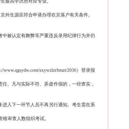
考生
最高学历所对应专业。
中京外生源
应符合申请办理在京落户有关条件
。
考
中被认定有舞弊等严重违反录用纪律行为
并仍
s://www.qgsydw.com/xxywzlzt/bmzt/2030）
登录报
责任。凡与实际不符、弄虚作假的，一经查实，
未进入下一环节人员不再另行通知。
考生需在系
资格审
查
人数组织考试。