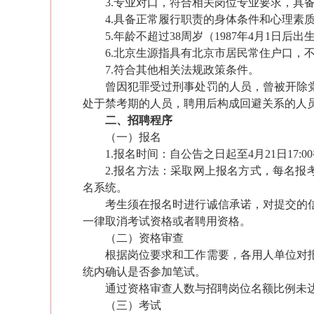
3.专业对口，符合相关岗位专业要求，具
4.具备正常履行职责的身体条件和心理素
5.年龄不超过3
8周
岁
（19
87
年
4
月1日后出
6.北京生源指具有北京市居民常住户口，
7.符合其他相关法规政策条件。
曾
因犯罪
受过刑事处罚
的人员，曾被开除
处于禁考期
的人员，
聘用后构成回避关系的人
二
、
招聘程序
（一）报名
1.
报名时间：
自公告之日起至
4
月
21
日
17:
2.
报名方法：采取网上报名方式，每名报
名系统。
考生
须在报名时
进行
诚信承诺，对提交的
一律取消考试资格或者聘用资格。
（二）资格审
查
根据
岗位要求
和工作需要，
各用人单位
对
统内确认是否参加笔试
。
通过资格审
查
人数与招聘岗位名额比例未
（
三
）
考试