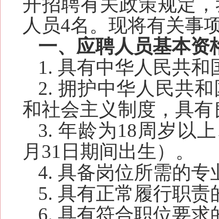
开招聘有关政策规定，
人员
4
名。
现将有关
事
一、
应聘人员
基本
资
1
. 具有中华人民共和
2. 拥
护中华人民共和
和社会主义制度，
具有
3. 年龄为18周岁以上
月
31日
期间出生）。
4
. 具备岗位所需的
5
. 具有正常履行职
6. 具有符合职位要