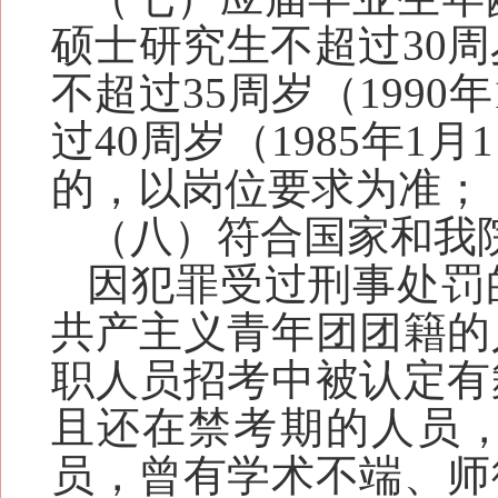
硕士研究生不超过30周
不超过35周岁（1990
过
40
周岁（198
5
年1月
的，以岗位要求为准
；
（八）符合
国家和我
因犯罪受过刑事处罚
共产主义青年团团籍
的
职人员招考中被认定有
且还在禁考期
的
人员
员，
曾有学术不端
、师