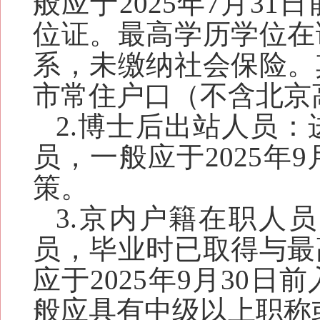
般应
于
202
5
年7月
31日
位证。
最高学历学位在
系，未缴纳社会保险。
市常住户口
（
不含北京
2
.
博士后出站人员：
员，一般应于
202
5
年
9
策。
3
.京内户籍在职人
员
，毕业时已取得与最
应于
2025年9月30日
般应具有中级以上职称