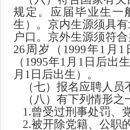
规定。
应届毕业生一般
生）。
京内生源
须
具有
户
口
。京外生源
须
符合
26周岁（1999年1
（1995年1月1日后出
月1日后出生）。
（七）报名应聘人员
（八）有下列情形之
1.曾受过刑事处罚、
2.被开除党籍、公职