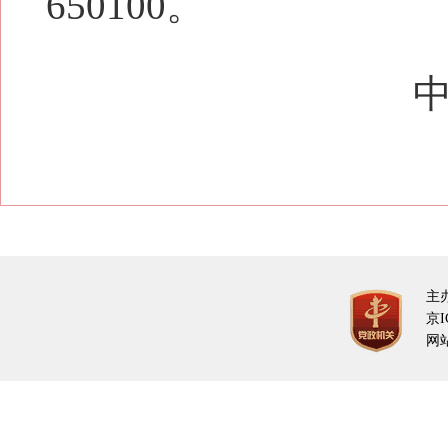
650100。
主
京I
网站