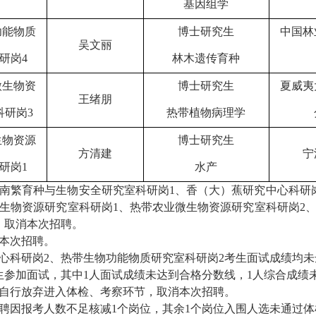
基因组学
功能物质
博士研究生
中国林
吴文丽
研岗4
林木遗传育种
微生物资
博士研究生
夏威夷
王绪朋
科研岗3
热带植物病理学
生物资源
博士研究生
方清建
宁
研岗1
水产
南繁育种与生物安全研究室科研岗1、香（大）蕉研究中心科研
生物资源研究室科研岗1、热带农业微生物资源研究室科研岗2
，
取消
本
次招聘
。
本
次招聘
。
心科研岗2、热带生物功能物质研究室科研岗2
考生面试
成绩
均未
生参加面试，其中1人面试成绩未达到合格分数线，1人综合成绩
自行放弃
进入体检、考察环节，
取消
本
次招聘
。
聘
因报考人数不足
核减1个岗位
，其余1个岗位入围人选未通过
体