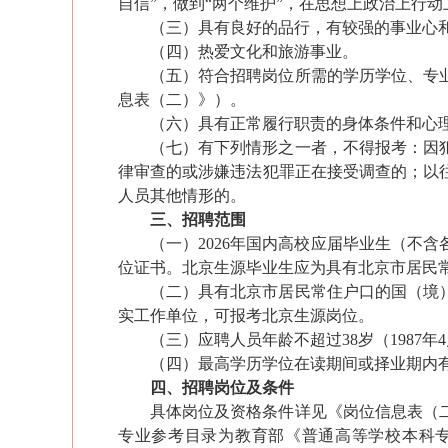
自信”，做到“两个维护”，在思想上政治上行
（三）具有良好的品行，有较强的事业心
（四）热爱文化和旅游事业。
（五）符合招聘岗位所需的学历学位、专业
息表（二）》）。
（六）具有正常履行职责的身体条件和心
（七）有下列情形之一者，不得报考：因
律审查的或涉嫌违法犯罪正在接受调查的；以
人员其他情形的。
三、招聘范围
（一）202
6
年国内高校应届毕业生（不含
位证书。北京生源毕业生应为具有北京市居民
（二）具有北京市居民常住户口的国（境）
实工作单位，可报考北京生源岗位。
（三）应聘人员年龄不超过3
8
岁（19
87
年
4
（四）
最高学历学位
在读期间或择业期内
四、招聘岗位及条件
具体岗位及资格条件详见《岗位信息表（
专业参考目录为教育部《普通高等学校本科专