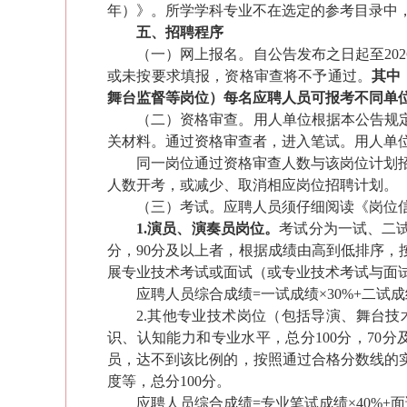
年）》。所学学科专业不在选定的参考目录中
五、招聘程序
（一）网上报名。
自公告发布之日起至202
或未按要求填报，资格审查将不予通过。
其中
舞台监督等岗位）每名应聘人员可报考不同单
（二）资格审查。
用人单位根据本公告规
关材料。通过资格审查者，进
入笔试。
用人单
同一岗位通过资格审查人数与该岗位计划招
人数开考，或减少、取消相应岗位招聘计划。
（三）考试。
应聘人员须仔细阅读
《岗位
1.
演员、演奏员岗位。
考试分为一试、二
分，90分及以上者，根据成绩由高到低排序，
展专业技术考试或面试（或专业技术考试与面试
应聘人员综合成绩=一试成绩
×
30%+二试
2.其他专业技术岗位（包括导演、舞台
识、认知能力和专业水平，总分100分，
70
分
员，达不到该比例的，按照通过合格分数线的
度等，总分100分
。
应聘人员
综合成绩=
专业
笔试成绩×40%+面