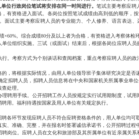
人单位行政岗位笔试将安排在同一时间进行。
笔试
主要考察应聘
格，有资格进入面试。各岗位按照笔试成绩由高到低的顺序，按照
。面试主要考察应聘人员的专业能力、个人修养、语言表达、逻
绩×60%。
综合成绩80分及以上者为合格，有资格进入考察体检
人单位组织实施。三试（或面试）结束后，根据各岗位应聘人员
执行。考察方式为个别谈话和查阅档案，重点考察应聘人员的政
格的，将根据实际情况，由用人单位领导班子集体研究决定是否
确定拟聘人员，拟聘人员信息将在中央和国家机关所属事业单位
核查处理。
办理聘用手续。公开招聘工作人员按规定实行试用期制度，试用
消聘用。福利待遇按国家及用人单位有关规定执行。
招聘各环节发现应聘人员不符合应聘资格条件的，用人单位均可
真实、准确、完整，并在报名时签署诚信承诺书，公开招聘过程
招聘岗位。应聘人员在文化和旅游部及其所属单位有近亲属关系