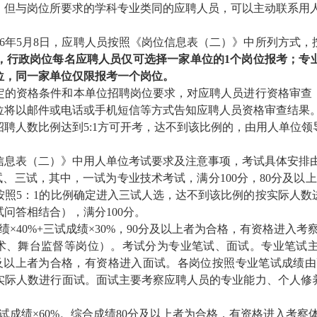
，但与岗位所要求的学科专业类同的应聘人员，可以主动联系用
6
年5
月8
日
，应
聘人员按照《岗位信息表（二）》中所列方式，
，行政岗位
每名应聘人员仅可选择一家单位的
1个岗位报考；专
位，同一家单位仅限报考一个岗位。
定的资格条件和本单位招聘岗位要求，对应聘人员进行资格审查
位将以邮件或电话或手机短信等方式告知应聘人员资格审查结果
聘人数比例达到5:1方可开考，达不到该比例的，由用人单位
信息表（二）》中用人单位考试要求及注意事项，考试
具体安排
试、三试，其中，一试为专业技术考试，满分
100分，80分及
按照5：1的比例确定进入三试人选，达不到该比例的按实际人
问答相结合），满分100分。
成绩
×
40%+三试成绩
×
30%，90分及以上者为合格，有资格进入考
技术、舞台监督等岗位）。考试分为专业笔试、面试。专业笔试
及以上者为合格，有资格进入面试。各岗位按照
专业
笔试成绩由
实际人数进行面试。面试主要考察应聘人员的专业能力、个人修
试成绩×60%。
综合成绩80分及以上者为合格，有资格进入考察