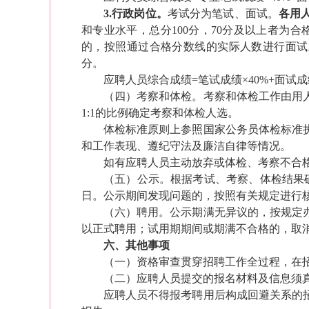
3.行政岗位。
考试分为笔试、面试。
各用
和专业水平，总分100分，
70
分及以上者为合
的，按照通过合格分数线的实际人数进行面试
分
。
应聘人员
综合成绩=笔试成绩×40%+面试成
（四）考察和体检。
考察和体检工作由用
1:1的比例确定考察和体检人选。
体检标准原则上参照国家公务员体检标准
和工作表现、遵纪守法及廉洁自律等情况。
如有应聘人员主动放弃或体检、考察不合
（五）公示。
根据考试、考察、体检结果
日。公示期间发现问题的，按照有关规定进行
（六）聘用。
公示期满无异议的，按规定
以正式聘用；试用期期间或期满不合格的，取
六、其他事项
（一）资格审查贯穿招聘工作全过程，在
（二）应聘人员提交的报名材料及信息须
应聘人员不得报考聘用后构成回避关系的