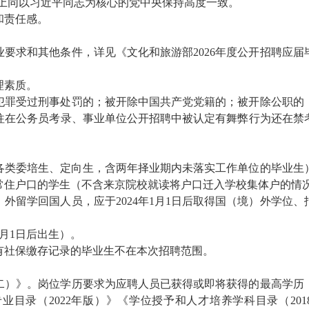
动上同以习近平同志为核心的党中央保持高度一致。
和责任感。
要求和其他条件，详见《文化和旅游部202
6
年度公开招聘应届
理素质。
犯罪受过刑事处罚的；被开除中国共产党党籍的；被开除公职的
往在公务员考录、事业单位公开招聘中被认定有舞弊行为还在禁
各类委培生、定向生，含两年
择业期内未落实工作单位的毕业生
常住户口的学生（不含来京院校就读将户口迁入学校集体户的情
外留学回国人员，应于2024年1月1日后取得国（境）外学位
月1日后出生）。
有社保缴存记录的毕业生不在本次招聘范围。
二）》。岗位学历要求为应聘人员已获得或即将获得的最高学历
业目录（202
2
年版）》《学位授予和人才培养学科目录（2018