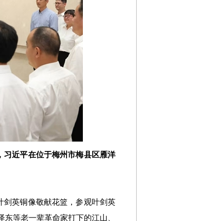
午，习近平在位于梅州市梅县区雁洋
叶剑英铜像敬献花篮，参观叶剑英
泽东等老一辈革命家打下的江山、