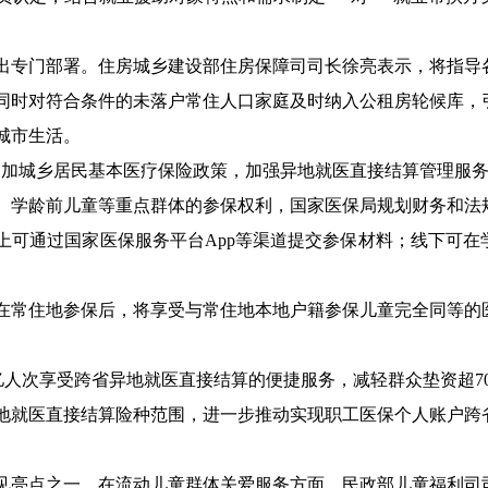
出专门部署。住房城乡建设部住房保障司司长徐亮表示，将指导
同时对符合条件的未落户常住人口家庭及时纳入公租房轮候库，
城市生活。
参加城乡居民基本医疗保险政策，加强异地就医直接结算管理服务
、学龄前儿童等重点群体的参保权利，国家医保局规划财务和法
上可通过国家医保服务平台App等渠道提交参保材料；线下可在
在常住地参保后，将享受与常住地本地户籍参保儿童完全同等的
28亿人次享受跨省异地就医直接结算的便捷服务，减轻群众垫资超70
地就医直接结算险种范围，进一步推动实现职工医保个人账户跨
见亮点之一。在流动儿童群体关爱服务方面，民政部儿童福利司