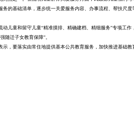
服务的基础清单，逐步统一关爱服务内容、办事流程、帮扶尺度
流动儿童和留守儿童“精准摸排、精确建档、精细服务”专项工作
强随迁子女教育保障”。
表示，要落实由常住地提供基本公共教育服务，加快推进基础教
制，科学合理调整中小学布局，推进义务教育集团化办学和城乡
绍，要进一步梳理细化意见确定的各项任务举措，加强部门联动
宜积极探索，对地方探索形成的好经验好做法及时总结、加以推
【关闭窗口】