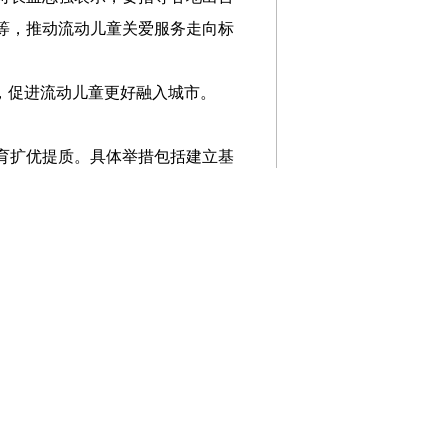
等，推动流动儿童关爱服务走向标
，促进流动儿童更好融入城市。
育扩优提质。具体举措包括建立基
学校共同体建设，实施普通高中内
，推动各地科学有序、因地制宜抓
广。
（
魏弘毅
）