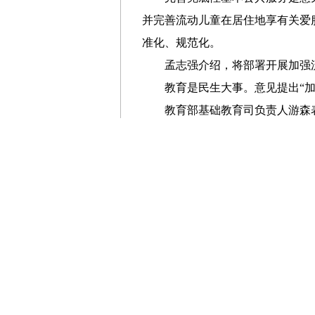
并完善流动儿童在居住地享有关爱
准化、规范化。
孟志强介绍，将部署开展加强
教育是民生大事。意见提出“加
教育部基础教育司负责人游森
本公共教育服务与常住人口挂钩机
涵建设和县中振兴行动等。
一分部署，九分落实。郑备介
好贯彻落实。同时支持各地因地制