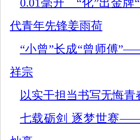
0.01毫升 “化”出金
代青年先锋姜雨荷
“小曾”长成“曾师傅”
祥宗
以实干担当书写无悔青
七载砺剑 逐梦世赛——