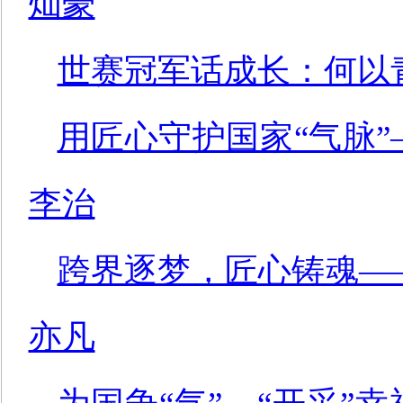
灿豪
世赛冠军话成长：何以
用匠心守护国家“气脉
李治
跨界逐梦，匠心铸魂——
亦凡