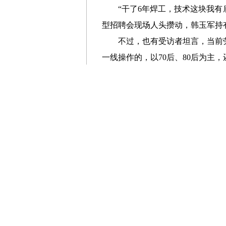
“干了6年焊工，技术这块我有
型招聘会现场人头攒动，韩玉军持
不过，也有受访者坦言，当前
一线操作的，以70后、80后为主
张成刚分析，这一现象背后，
更高要求。他建议通过“就业即培
就业是最大的民生，一头连着
年以来我国就业市场整体保持平稳
体就业保障，让就业市场在稳定运