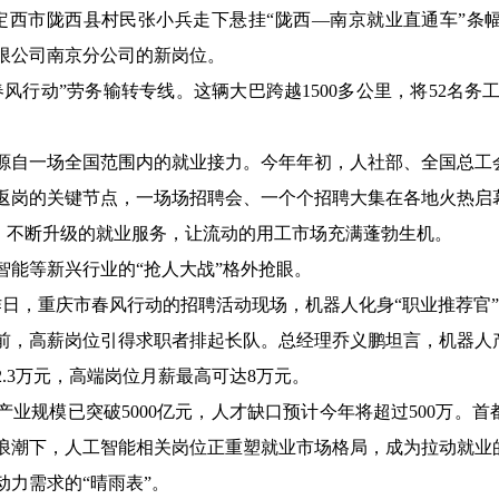
肃省定西市陇西县村民张小兵走下悬挂“陇西—南京就业直通车”
限公司南京分公司的新岗位。
风行动”劳务输转专线。这辆大巴跨越1500多公里，将52名务工
源自一场全国范围内的就业接力。今年年初，人社部、全国总工会
返岗的关键节点，一场场招聘会、一个个招聘大集在各地火热启
”，不断升级的就业服务，让流动的用工市场充满蓬勃生机。
智能等新兴行业的“抢人大战”格外抢眼。
作日，重庆市春风行动的招聘活动现场，机器人化身“职业推荐官”
前，高薪岗位引得求职者排起长队。总经理乔义鹏坦言，机器人
.3万元，高端岗位月薪最高可达8万元。
业规模已突破5000亿元，人才缺口预计今年将超过500万。
浪潮下，人工智能相关岗位正重塑就业市场格局，成为拉动就业
力需求的“晴雨表”。