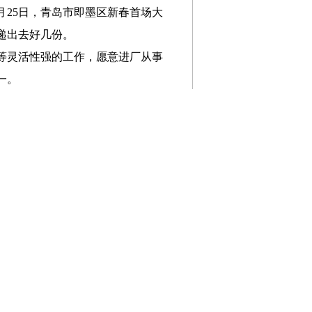
月25日，青岛市即墨区新春首场大
递出去好几份。
播等灵活性强的工作，愿意进厂从事
一。
大幅提升，对劳动者技能水平提出
争力。
工、招聘市场火热的态势来看，开
准对接产业发展需求，强化重点群