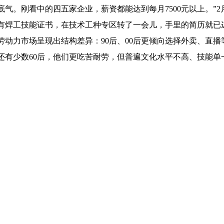
底气。刚看中的四五家企业，薪资都能达到每月7500元以上。”2
有焊工技能证书，在技术工种专区转了一会儿，手里的简历就已
劳动力市场呈现出结构差异：90后、00后更倾向选择外卖、直
，还有少数60后，他们更吃苦耐劳，但普遍文化水平不高、技能单
是制造业正在经历的劳动力结构转型。企业自动化、智能化程度
训”模式，让劳动者在生产过程中持续提技，增强就业稳定性和竞
万家灯火，一头连着宏观经济。张成刚表示，从节后各地返岗复
运行、稳步向好的发展格局。下一步，相关部门应协同发力，精
行中迸发更强活力。
（王维砚）
【关闭窗口】