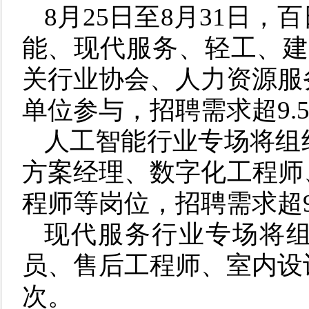
8
月
25
日至
8
月
31
日，百
能、现代服务、轻工、
关行业协会、人力资源服
单位参与，招聘需求
超
9.
人工智能行业专场
将组
方案经理、数字化工程师
程师等岗位，招聘需求
超
现代服务
行
业专场
将
员、售后工程师、室内设
次
。