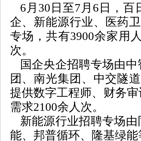
6
月
30
日至
7月6
日，百
企、新能源行业、医药
专场，
共有
3900余
家用
次
。
国企央企招聘
专场由中
团
、南光
集团
、中交隧道
提供数字工程
师
、财务审
需求21
00
余人次。
新能源
行业
招聘专场由
能、邦普循环、隆基绿能等