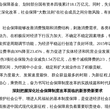
保障基金、划转部分国有资本四项累计18.1万亿元。同时，失业
。通过深化改革，社会保障“大数法则”在社会成员之间分散风险，
。社会保障能够改善消费预期和消费结构，刺激消费需求。各类
动力。在积极应对经济下行压力加大、不确定不稳定因素增多，
发挥逆周期调节功能，为经济平稳运行创造了良好环境。
201
单位费率由30%降至23.45%，有力促进了实体经济和民营企业发
3项社会保险为企业减负1.54万亿元，占整个减税降费的2/3，
理区间，为纾困中小企业、稳定和扩大就业作出了积极贡献。
革力度最大、发展速度最快、群众获益最多的时期，为新征程
信心，乘势而上，奋力书写社会保障制度改革的实践续篇和时代
深刻把握深化社会保障制度改革面临的新形势新要求
维护社会公平、增进人民福祉的基本制度保障，是促进经济社会
面推进中国式现代化新征程，社会保障肩负着重要职责使命。现