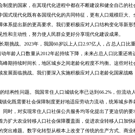
会制度的国家，在其现代化进程中都在不断建设和健全自己的社
中国式现代化既有各国现代化的共同特征，更有人口规模巨大、
障体系提出新的更高要求。我们要积极应对人口结构变化等新形
见性和主动性，努力使人民群众更好分享现代化建设成果。
长期挑战。
2023年，我国60岁以上人口2.97亿人，占总人口比重2
国劳动年龄人口数量从2012年起持续下降，未来占总人口比重还
高峰期持续时间长，地区城乡之间老龄化程度不均衡。这些对社
续发展面临挑战。我们要深入实施积极应对人口老龄化国家战略
的结构性问题。我国常住人口城镇化率已达到
66.2%，但流
新型城镇化既需要社会保障制度更好地适应劳动力流动，统筹城乡
。同时，对实现常住人口社保公共服务均等化提出了更迫切的要
着力扩大农业转移人口社会保障覆盖面，促进农业转移人口加快
的突出难题。数字化转型从根本上改变了传统的生产方式、商业