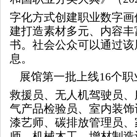
字化方式
创建职业数字画
建打造素材多元、内容丰
书
。
社会公众可以通过该
息。
展馆第一批上线
1
6
个职
救援员
、
无人机驾驶员
、
气产品检验员
、
室内装饰
漆艺师
、
碳排放管理员
、
师
、
机械木工
、
增材制造