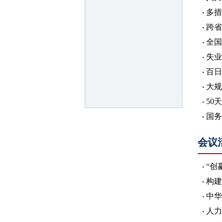
多措
跨省
全国
失业
百日
大规
50
国务
会议
“创
构建
中华
人力