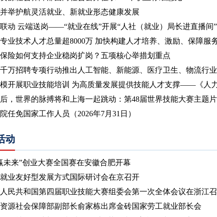
并举护航灵活就业、新就业形态健康发展
联动 云端送岗——“就业在线”开展“人社（就业）局长进直播间”青
专业技术人才总量超8000万 加快构建人才培养、激励、保障服务全
保险如何支持企业稳岗扩岗？五项核心举措划重点
千万招聘专项行动推出人工智能、新能源、医疗卫生、物流行业专场
模开展职业技能培训 为高质量发展提供技能人才支撑——《人力资
天后，世界的脉搏将和上海一起跳动：第48届世界技能大赛主题
院任免国家工作人员（2026年7月31日）
活动
赢未来”创业大赛全国赛在安徽合肥开幕
就业友好型发展方式国际研讨会在京召开
人民共和国第四届职业技能大赛组委会第一次全体会议在浙江召
资源社会保障部副部长俞家栋出席金砖国家劳工就业部长会