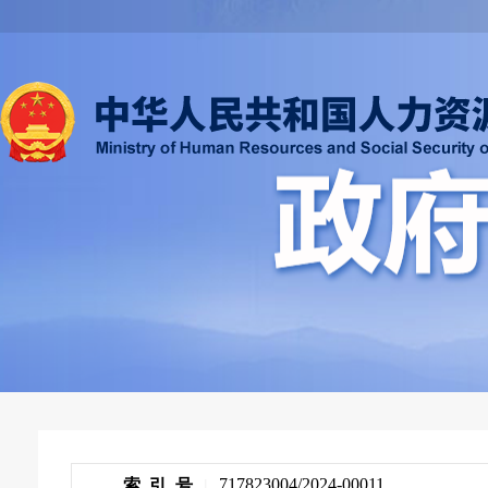
717823004/2024-00011
索 引 号
|