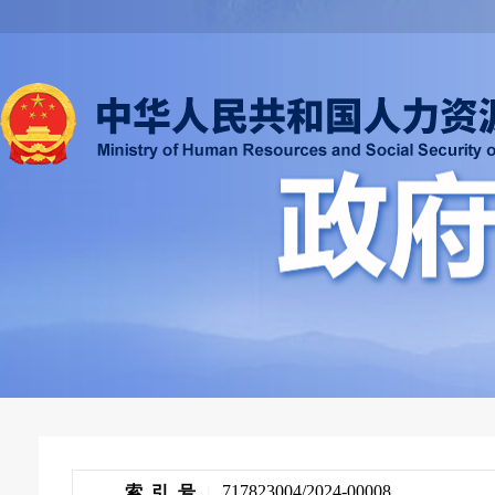
717823004/2024-00008
索 引 号
|