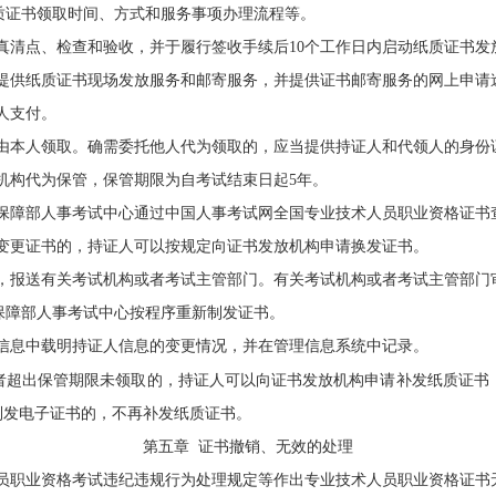
质证书领取时间、方式和服务事项办理流程等。
真清点、检查和验收，并于履行签收手续后
10
个工作日内启动纸质证书发
供纸质证书现场发放服务和邮寄服务，并提供证书邮寄服务的网上申请
人支付。
本人领取。确需委托他人代为领取的，应当提供持证人和代领人的身份
机构代为保管，保管期限为自考试结束日起
5
年。
障部人事考试中心通过中国人事考试网全国专业技术人员职业资格证书
更证书的，持证人可以按规定向证书发放机构申请换发证书。
，报送有关考试机构或者考试主管部门。有关考试机构或者考试主管部门
保障部人事考试中心按程序重新制发证书。
信息中载明持证人信息的变更情况，并在管理信息系统中记录。
者超出保管期限未领取的，持证人可以向证书发放机构申请补发纸质证书
制发电子证书的，不再补发纸质证书。
第五章
证书
撤销、
无效的处理
职业资格考试违纪违规行为处理规定等作出专业技术人员职业资格证书