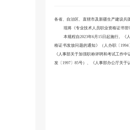
各省、自治区、直辖市及新疆生产建设兵
现将《专业技术人员职业资格证书管
本
规程
自
2023
年
6
月
15
日起施行。《
格证书发放问题的通知》（人办职〔
1994
《人事部关于加强职称评聘和考试工作中
发〔
1997
〕
85
号）、《人事部办公厅关于