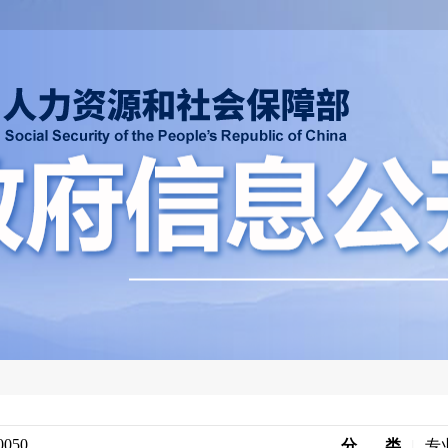
0050
分 类
|
专