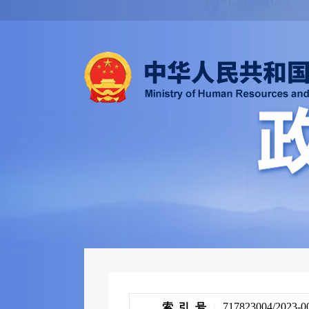
717823004/2023-0
索 引 号
|