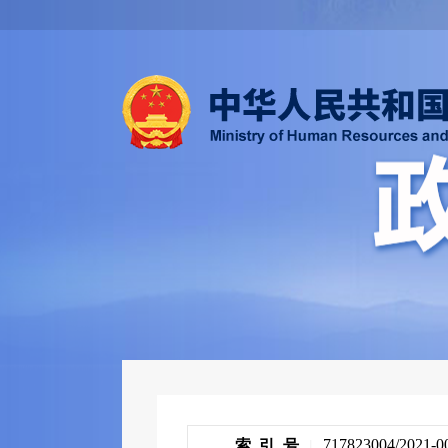
717823004/2021-0
索 引 号
|