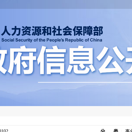
0102
分 类
|
事