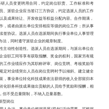
科研人员变更聘用合同，约定岗位职责、工作标准和考
员、派驻企业应当签订三方协议，约定选派人员的工作
以及成果转让、开发收益等权益分配内容。合作期满，
作，或者由派出单位安排相应等级的岗位工作；所从事
续签协议。选派人员在选派期间执行事业单位人事管理
办法，同时遵守派驻企业的规章制度。
性主动性创造性。选派人员在选派期间，与派出单位在
企业职工同等享有获取报酬、奖金的权利，国家另有规
的工作业绩应作为其职称评审、岗位竞聘、考核奖励等
规定对业绩突出人员在岗位竞聘时予以倾斜。建立健全
策，事业单位转化科技成果依法获得的收入全部留归本
转化职务科技成果做出贡献的人员给予奖励和报酬，相
，但不受总量限制，不纳入总量基数。
新型岗位
用人办法。事业单位根据开展“双创”活动需要，可根据