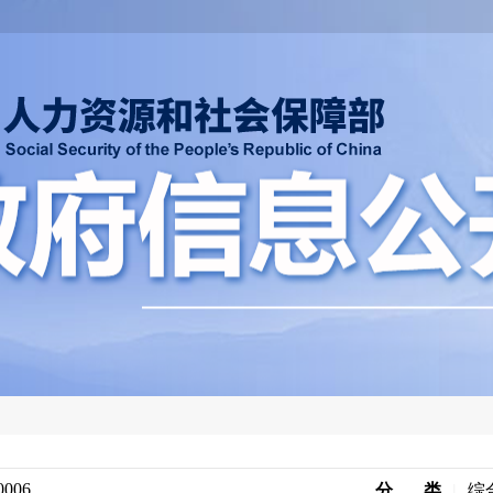
0006
分 类
|
综