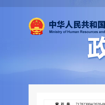
717823004/2020-0
索 引 号
|