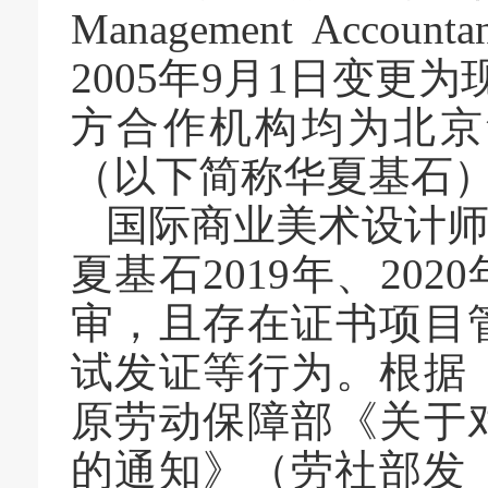
Management Accountant
2005年9月1日变更为
方
合作
机构均为北京
（以下简称华夏基石
国际商业美术设计
夏基石2019年、202
审，
且
存在证书项目
试发证等行为
。
根据
原劳动保障部《关于
的通知》（劳社部发〔