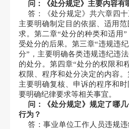
问：《处分规定》主要内容有
答：
《处分规定》
共
六
章
四十
主要明确制定目的依据、适用范
求。
第
二
章“
处分的种类和适用
”
受处分的后果
。第三章
“违规违纪
分
”，主要明确各类违规违纪违
的处分。
第
四
章
“处分的权限和
权限、程序和处分决定的内容。
主要明确
复核、申诉
的程序和时
要明确纪律要求等相关事宜
。
问：《处分规定》规定了哪几
行为？
答：事业单位工作人员违规违