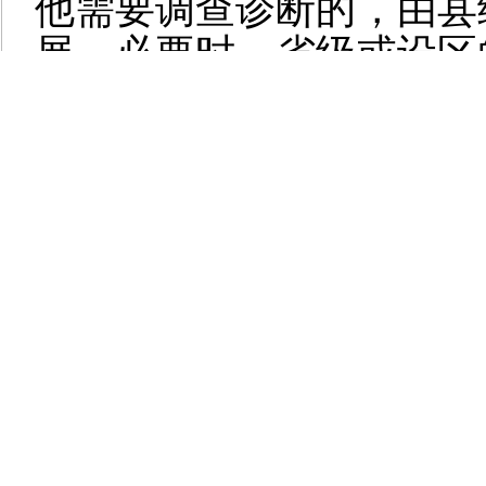
他需要调查诊断的，由县
展。必要时，省级或设区
技术指导，避免对同一例
诊断。各地要加强对调查
业务能力，确保调查诊断
疗机构或个人均不得作出
食品药品监管部门要
苗质量原因或者疫苗检验
法》的有关规定处理。
五、依法落实预防接
省级财政部门要按