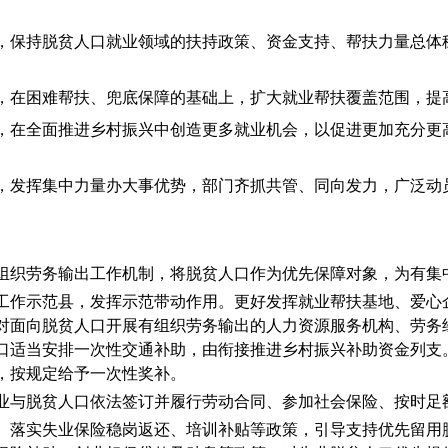
，
保持脱贫人口就业领域的扶持政策、资金支持、帮扶力量总体
，在困难帮扶、兜底保障的基础上，扩大就业帮扶覆盖范围，提
，在全面推进乡村振兴中创造更多就业机会，以促进更加充分更
，发挥集中力量办大事优势，部门齐抓共管、同向发力，广泛动
组织劳务输出工作机制，
将脱贫人口作为优先保障对象，为有集
工作示范县，发挥示范带动作用。更好发挥就业帮扶基地、爱心
对面向脱贫人口开展有组织劳务输出的人力资源服务机构、劳务
口适当安排一次性交通补助
，
由
衔接推进乡村振兴补助资金列支
，按规定给予一次性奖补。
业
与
脱贫人口
依法
签订并履行劳动合同、参加社会保险、按时足
。落实失业保险稳岗返还、培训补贴等政策，引导支持优先留用