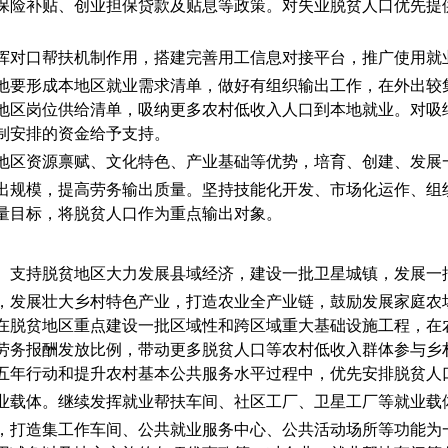
保险补贴、
创业担保贷款及贴息
等政策
。
对失业脱贫人口优先提
挥对口帮扶机制作用，搭建完善用工信息对接平台，推广使用就
地要形成本地区就业需求清单，做好有组织输出工作，在外出较
地区岗位供给清单，吸纳更多农村低收入人口到本地就业。对吸
制安排的资金给予支持。
地区资源禀赋、文化特色、产业基础等优势，培育、创建、发展
出规模，提高劳务输出质量。坚持技能化开发、市场化运作、组
量目标，将脱贫人口作为重点输出对象。
。
支持脱贫地区
大力发展县域经济，建设一批卫星城镇，发展一
，发展壮大乡村特色产业，打造农业全产业链，鼓励发展家庭农
在脱贫地区重点建设一批区域性和跨区域重大基础设施工程，在
劳务报酬发放比例，带动更多
脱贫人口等
农村低收入群体参与乡
五年行动和提升农村基本公共服务水平过程中，优先安排脱贫人
业载体。
继续发挥就业帮扶
车间、社区工厂、卫星工厂等就业载
，打造集工作车间、公共就业服务中心、公共活动场所等功能为