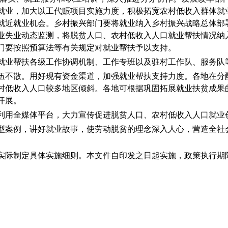
就业，加大
以工代赈项目
实施力度，积极拓宽农村低收入群体就
就近就业机会。
乡村振兴部门要将就业纳入乡村振兴战略总体部
业失业动态监测，将脱贫人口、农村低收入人口就业帮扶情况纳
门
要按照预算法等有关规定对就业帮扶予以支持
。
就业帮扶各级工作协调机制、工作专班以及驻村工作队、服务队
伍不散。用好现有
资金
渠道
，加强就业帮扶支持力度。各地在分
村低收入人口
较多地区倾斜。各地可根据巩固拓展就业扶贫成果
开展
。
利用
全媒体平台
，大力宣传促进
脱贫人口、农村低收入人口
就业
型案例，讲好就业故事，
使劳动脱贫的理念深入人心，
营造
全社
实际制定具体实施细则。本文件自印发之日起实施，政策执行期限
人力资