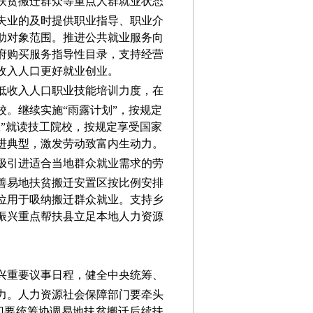
扶贫搬迁群众等重点人群就业状态
失业的及时提供职业指导、职业介
助对象范围
。
推进公共就业服务向
府购买服务指导性目录，支持经营
收入人口更好就业创业。
低收入人口职业技能培训力度，在
。继续实施“雨露计划”，按规定
”就读技工院校，按规定享受国家
进典型，激发劳动致富内生动力。
极引进适合当地群众就业需求的
劳
善易地扶贫搬迁安置区按比例安排
位用于吸纳搬迁群众就业。支持乡
振兴重点帮扶县立足本地人力资源
兴重要议事日程，
健全中央统筹、
力。人力资源社会保障部门要牵头
门要
统筹协调易地扶贫搬迁后续扶