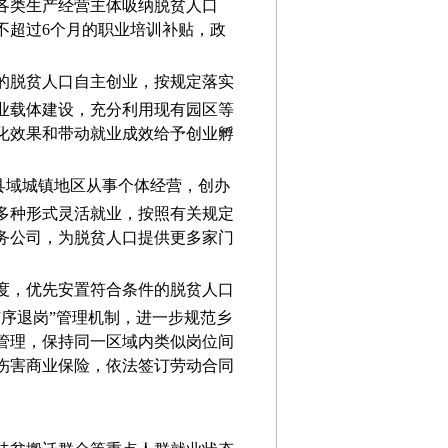
各类生产经营主体吸纳
脱贫人口
不超过
6
个月的
职业培训
补贴
，政
的脱贫人口自主创业，按规定落实
业载体建设，充分利用现有园区等
化效果和带动就业成效给予创业孵
在县域城镇地区从事个体经营，创办
多种形式灵活就业
，按照有关规定
务公司，为脱贫人口提供更多家门
度，优先安置符合条件的脱贫人口
序退岗”管理机制，进一步规范乡
管理，保持同一区域内类似岗位间
伤害商业保险，依法
签订劳动合同