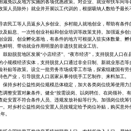
用减免以及地方实施的各项优惠政策。
对企业、
就业帮扶
车间等
政策人员除外）
就业
并开展以工代训
的，根据吸纳人数给予最长
导农民工等人员返乡入乡创业、乡村能人就地创业，帮助有条件
款及贴息
、
一次性创业补贴
和创业培训
等
政策支持
。
加强返乡创
创业园、创业孵化基地，有条件的地方可根据入驻实体数量、孵
色鲜明、带动就业作用明显的非遗扶贫就业工坊。
。
鼓励脱贫地区发展“小店经济”、“夜市经济”，支持脱贫人口
的小规模经济实体，支持脱贫人口
通过非全日制、
新就业形态
等
险补贴等政策。设立一批劳务市场或零工市场，探索组建国有劳
特色产业，引导脱贫人口居家从事传统手工艺制作、来料加工。
。
保持乡村公益性岗位规模总体稳定，加大各类岗位统筹使用力
态调整安置对象条件。健全“按需设岗、以岗聘任、在岗领补、有
查处安置不符合条件人员、违规发放补贴等行为。加强岗位统筹
一。对乡村公益性岗位安置人员按规定给予岗位补贴，购买意外
1
年。