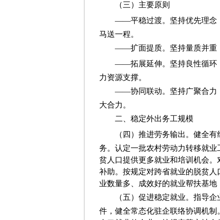
（三）
主要原则
——平稳过渡
。
坚持优先理念
马送一程。
——扩面提质。坚持量质并重
——拓展延伸
。
坚持良性循环
力资源支撑。
——协同联动。坚持广聚合力
大合力。
二、稳定外出务工规模
（四）推进
劳务输出。
健全
有
务。认定一批农村劳动力转移就业
贫人口提供更多就业和培训机会。
补助。按规定对跨省就业的脱贫人
业数量多、成效好的就业帮扶基地
（五）促进稳定就业。
指导企
件
，
健全
常态化驻企联络
协调
机制