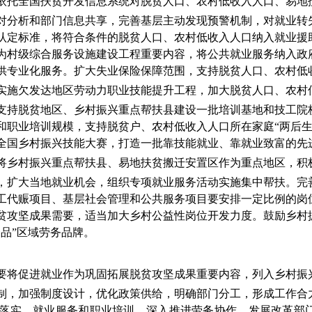
依托全国扶贫开发信息系统
对脱贫人口、农村低收入人口、易地
对分析和部门信息共享，完善基层主动发现预警机制，对就
业转
认定标准，将符合条件的脱贫人口、农村低收入人口纳入就业援
为村级综合服务设施建设工程重要内容，将公共就业服务纳入政
供专业化服务。扩大失业保险保障范围，支持脱贫人口、农村低
实施欠发达地区劳动力职业技能提升工程，加大脱贫人口、农村
支持脱贫地区、乡村振兴重点帮扶县建设一批培训基地和技工院校
和职业培训规模，支持脱贫户、农村低收入人口所在家庭“两后生
全国乡村振兴技能大赛，打造一批靠技能就业、靠就业致富的先
将
乡村振兴重点帮扶县、易地扶贫搬迁安置区作为重点地区，积
，扩大当地就业机会，
组织专项就业服务活动实施集中帮扶。
完
工代赈项目、基层社会管理和公共服务项目要安排一定比例的岗
贫攻坚成果需要，适当加大乡村公益性岗位开发力度。鼓励乡村
品”区域劳务品牌。
要将促进就业
作为巩固拓展脱贫攻坚成果重要内容，列入
乡村振
制，
加强制度设计，优化政策供给，明确部门分工，形成工作合
落实、就业服务和职业培训，深入推进劳务协作。发展改革部