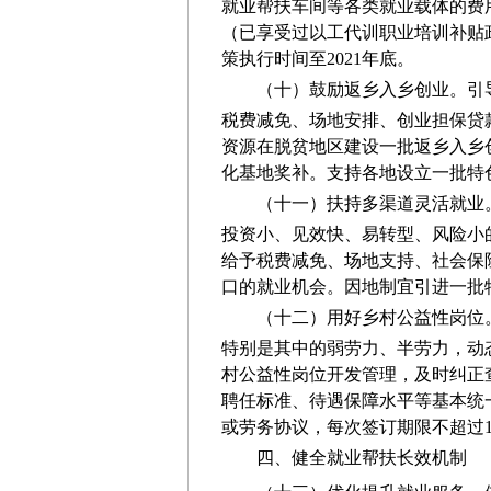
就业帮扶车间等各类就业载体的费
（已享受过以工代训职业培训补贴
策执行时间至2021年底
。
（十）鼓励返乡入乡创业。
引
税费减免、场地安排、创业担保贷
资源在脱贫地区建设一批返乡入乡
化基地奖补。支持各地设立一批特
（十一）扶持多渠道灵活就业
投资小、见效快、易转型、风险小
给予税费减免、场地支持、社会保
口的就业机会。因地制宜引进一批
（十二）用好乡村公益性岗位
特别是其中的弱劳力、半劳力，动
村公益性岗位开发管理，及时纠正
聘任标准、待遇保障水平等基本统
或劳务协议
，每次签订
期限不超过
四、健全就业帮扶长效机制