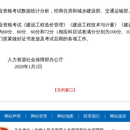
业资格考试数据统计分析，经商住房和城乡建设部、
交通运输部
业资格考试
《建设工程造价管理》《建设工程技术与计量》《建
为
60
分、
60
分、
60
分和
72
分（相应科目试卷满分分别为
100
分、
1
门抓紧做好证书发放及考试后期的各项工作。
人力资源社会保障部办公厅
20
20年
1
月
2
日
【关闭窗口】