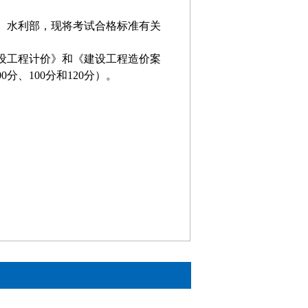
、水利部
，现将考试合格标准有关
设工程计价》和《建设工程造价案
00
分、
100
分和
120
分）。