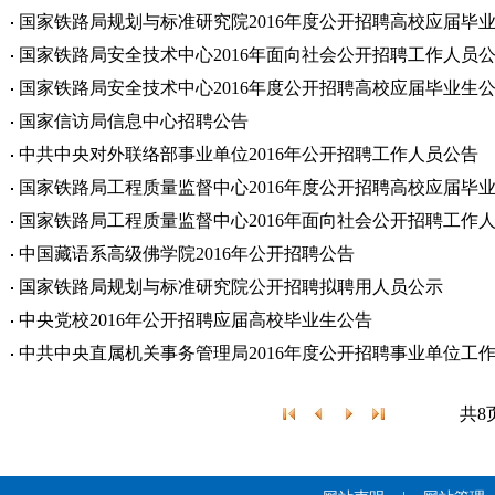
国家铁路局规划与标准研究院2016年度公开招聘高校应届毕
国家铁路局安全技术中心2016年面向社会公开招聘工作人员
国家铁路局安全技术中心2016年度公开招聘高校应届毕业生
国家信访局信息中心招聘公告
中共中央对外联络部事业单位2016年公开招聘工作人员公告
国家铁路局工程质量监督中心2016年度公开招聘高校应届毕
国家铁路局工程质量监督中心2016年面向社会公开招聘工作
中国藏语系高级佛学院2016年公开招聘公告
国家铁路局规划与标准研究院公开招聘拟聘用人员公示
中央党校2016年公开招聘应届高校毕业生公告
中共中央直属机关事务管理局2016年度公开招聘事业单位工
共8页，记