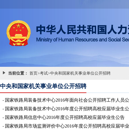
当前位置：
首页
>
考试
>
中央和国家机关事业单位公开招聘
中央和国家机关事业单位公开招聘
国家铁路局装备技术中心2016年面向社会公开招聘工作人员
国家铁路局装备技术中心2016年度公开招聘高校应届毕业生
国家铁路局信息中心2016年度公开招聘高校应届毕业生公告
国家铁路局市场监测评价中心2016年度公开招聘高校应届毕