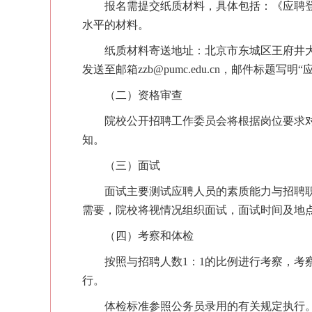
报名
需提交纸质材料，具体包括：
《应聘
水平的材料。
纸质
材料寄送地址：
北京市东城区王府井
发送至邮箱
zzb@pumc.edu.cn
，邮件标题写明
“
（二
）
资格
审查
院校公开招聘工作委员会将根据岗位要求
知。
（三
）
面试
面试主要测试应聘人员的素质能力与招聘
需要，院校将视情况组织面试，面试时间及
地
（四
）
考察和
体检
按照与招聘人数
1：1的比例进行考察，考
行
。
体检标准参照公务员录用的有关规定执行