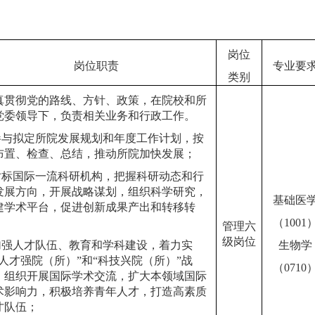
岗位
岗位
职责
专业
要
类别
真贯彻党的路线、方针、政策，在院校和所
党委领导下，负责相关业务和行政工作。
.参与拟定所院发展规划和年度工作计划，按
布置、检查、总结，推动所院加快发展；
.对标国际一流科研机构，把握科研动态和行
发展方向，开展战略谋划，组织科学研究，
基础
医
建学术平台，促进创新成果产出和转移转
；
（
1
001
管理
六
级岗位
.加强人才队伍、教育和学科建设，着力实
生物学
“人才强院（所）”和“科技兴院（所）”战
（
0
710
，组织开展国际学术交流，扩大本领域国际
术影响力，积极培养青年人才，打造高素质
才队伍；