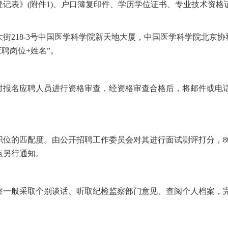
登记表》
(附件1)、户口簿复印件、学历学位证书、专业技术资
大街
218-3号中国医学科学院新天地大厦，
中国医学科学院
北京
协
应聘岗位+姓名”。
对报名应聘人员进行资格审查，经资格审查合格后，将邮件或电
职位的匹配度。由公开招聘工作委员会对其进行面试测评打分，
点
另行通知。
察一般
采取个别谈话、
听取纪检监察部门意见、查阅个人档案，
。