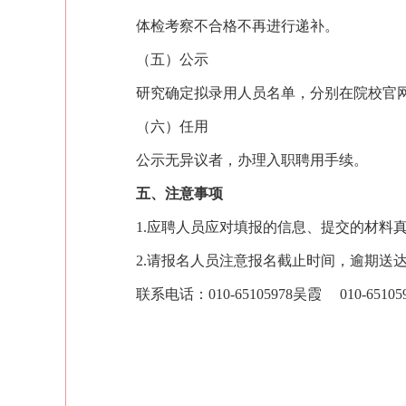
体检
考察不合格不再进行递补。
（五
）
公示
研究确定拟录用人员名单，分别在院校
官
（六
）
任用
公示
无异议者，办理入职聘用手续
。
五、注意事项
1.
应聘人员应对填报的信息、提交的材料
2.
请报名人员注意报名截止时间，逾期送
联系电话：
010-
65105978
吴霞
010-
65105