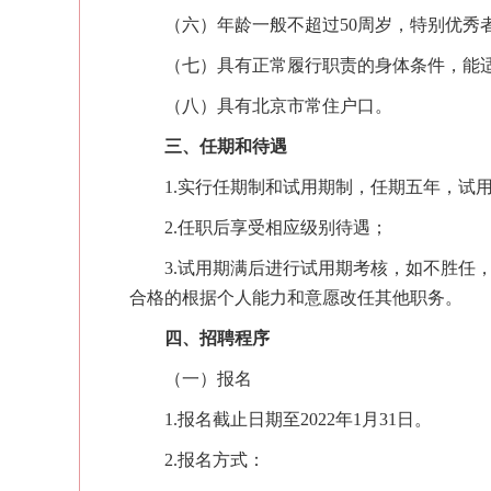
（六）年龄一般不超过
50周岁，特别优秀
（七）具有正常履行职责的身体条件，能
（八）
具有北京市
常住
户口
。
三、任期和待遇
1
.
实行任期制和试用期制，任期五年，试
2
.
任职
后
享受相应级别待遇；
3.
试用期满后
进行试用期
考核，如不胜任
合格的根据个人能力和意愿改任其他职务。
四、招聘程序
（一
）
报名
1.报名截止日期至2022年1月31
日
。
2
.报名方式
：