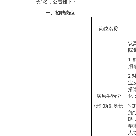
长
1
名
，公告如下：
一、招聘岗位
岗位
名称
认
院
1
期
2
业
搭
病原生物学
化
研究所副所长
3
施
略
学
人