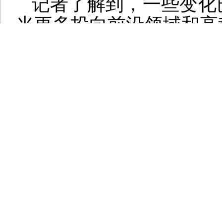
记者了解到，一些变化
光更多投向前沿领域和高
毕业生简历数量明显增加
就业市场的“香饽饽”。
这两年，电动汽车、新
批新兴产业崭露头角，可
增强了其对年轻人的吸引
智能、大数据等成为就业“
青年就业能力如何提高
转型升级产生了岗位新
了新需求。二者不匹配的